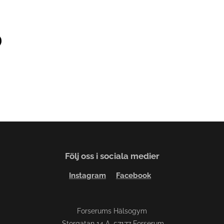
Följ oss i sociala medier
Instagram
Facebook
Forserums Hälsogym
Storgatan 14 A, 57177 Forserum