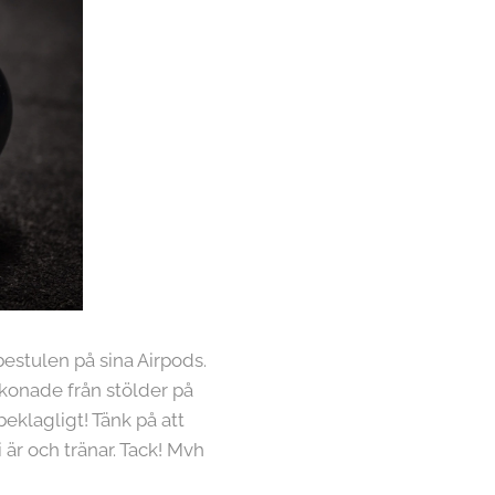
estulen på sina Airpods.
skonade från stölder på
eklagligt! Tänk på att
 är och tränar. Tack! Mvh