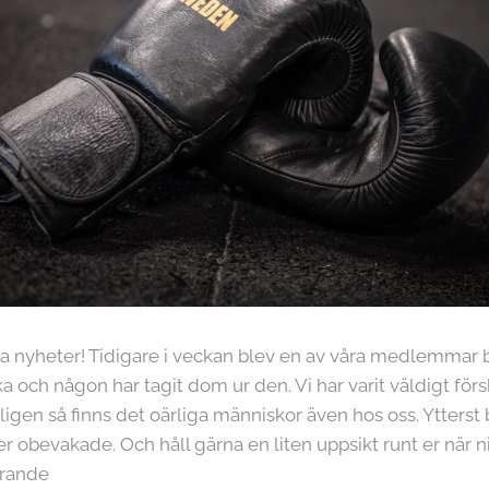
a nyheter! Tidigare i veckan blev en av våra medlemmar b
ka och någon har tagit dom ur den. Vi har varit väldigt för
n så finns det oärliga människor även hos oss. Ytterst b
 obevakade. Och håll gärna en liten uppsikt runt er när ni
örande