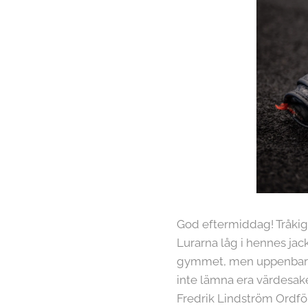
God eftermiddag! Tråkig
Lurarna låg i hennes jac
gymmet, men uppenbarlige
inte lämna era värdesaker
Fredrik Lindström Ordf