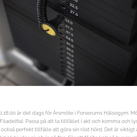
.18.00 är det dags för Årsmöte i Forserums Hälsogym. Mö
adelfia). Passa på att ta tillfället i akt och komma och 
ckså perfekt tillfälle att göra sin röst hörd. Det är viktigt