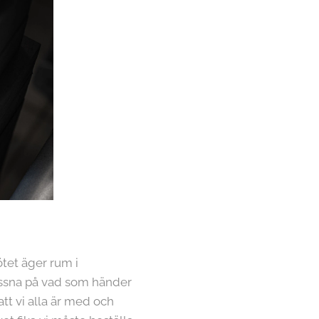
tet äger rum i
lyssna på vad som händer
 att vi alla är med och