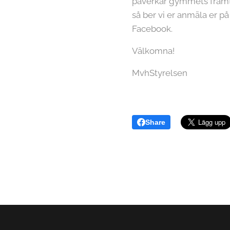
påverkar gymmets framtid.
så ber vi er anmäla er p
Facebook.
Välkomna!
MvhStyrelsen
Share