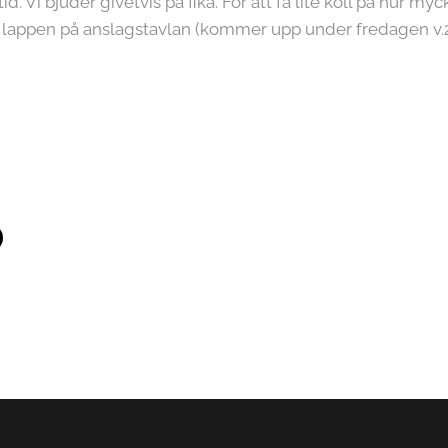
 Vi bjuder givetvis på fika. För att få lite koll på hur myc
å lappen på anslagstavlan (kommer upp under fredagen v.2)